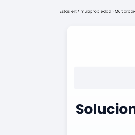
Estás en:
multipropiedad
Multiprop
Solucio