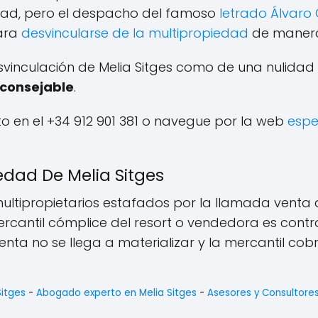
dad, pero el despacho del famoso
letrado Álvaro
ara
desvincularse de la multipropiedad
de manera 
vinculación de Melia Sitges como de una nulidad
consejable
.
ito en el +34 912 901 381 o navegue por la web
espe
edad De Melia Sitges
multipropietarios estafados por la llamada venta
ercantil cómplice del resort o vendedora es cont
venta no se llega a materializar y la mercantil co
Sitges
-
Abogado experto en Melia Sitges
-
Asesores y Consultore