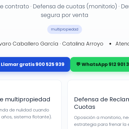
e contrato · Defensa de cuotas (monitorio) · De
segura por venta
multipropiedad
lvaro Caballero García · Catalina Arroyo
Aten
 Llamar gratis 900 525 939
💬 WhatsApp 912 901 3
de multipropiedad
Defensa de Recla
Cuotas
anda de nulidad cuando
 años, sistema flotante).
Oposición a monitorio, n
estrategia para frenar la 