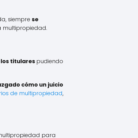
nda, siempre
se
a multipropiedad.
os titulares
pudiendo
uzgado cómo un juicio
rios de multipropiedad
,
multipropiedad para