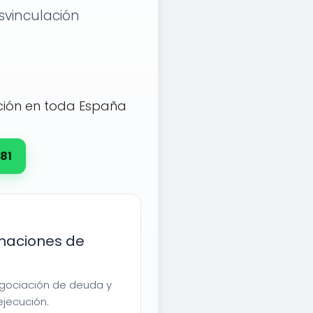
svinculación
ción en toda España
81
maciones de
egociación de deuda y
ejecución.