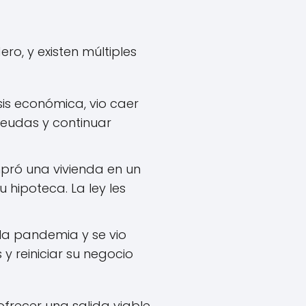
o, y existen múltiples
sis económica, vio caer
deudas y continuar
ró una vivienda en un
hipoteca. La ley les
la pandemia y se vio
 y reiniciar su negocio
recer una salida viable