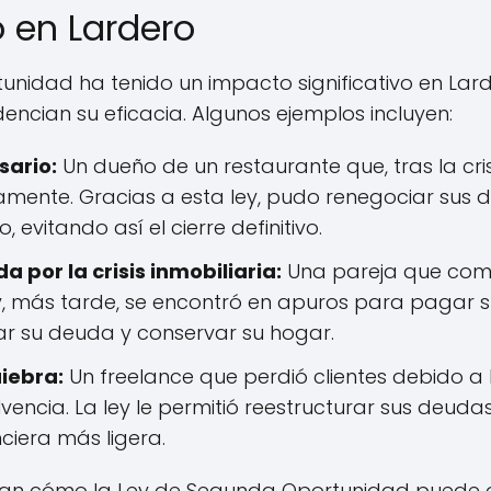
o en Lardero
nidad ha tenido un impacto significativo en Larder
idencian su eficacia. Algunos ejemplos incluyen:
ario:
Un dueño de un restaurante que, tras la cri
camente. Gracias a esta ley, pudo renegociar sus 
evitando así el cierre definitivo.
 por la crisis inmobiliaria:
Una pareja que comp
más tarde, se encontró en apuros para pagar su 
rar su deuda y conservar su hogar.
iebra:
Un freelance que perdió clientes debido a 
vencia. La ley le permitió reestructurar sus deudas
ciera más ligera.
an cómo la Ley de Segunda Oportunidad puede of