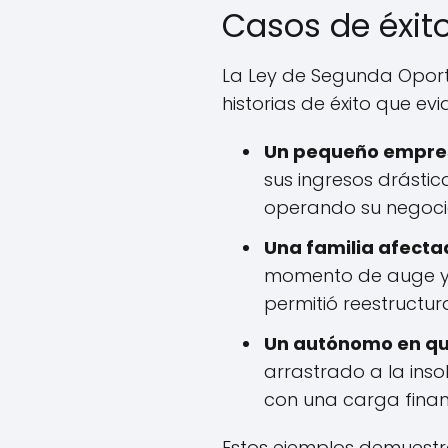
Casos de éxit
La Ley de Segunda Oportu
historias de éxito que ev
Un pequeño empres
sus ingresos drásti
operando su negocio, 
Una familia afectada
momento de auge y, 
permitió reestructu
Un autónomo en qu
arrastrado a la insol
con una carga finan
Estos ejemplos demuestr