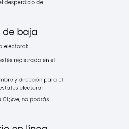
 el desperdicio de
 de baja
 electoral:
stés registrado en el
ombre y dirección para el
status electoral.
ma Cl@ve, no podrás
io en línea