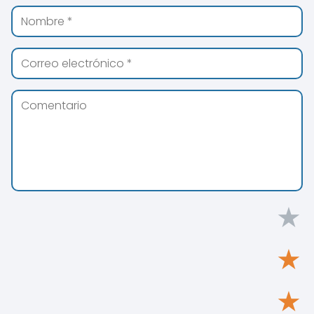
★
★
★