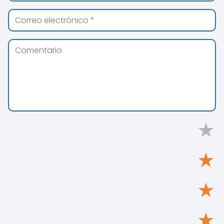
★
★
★
★