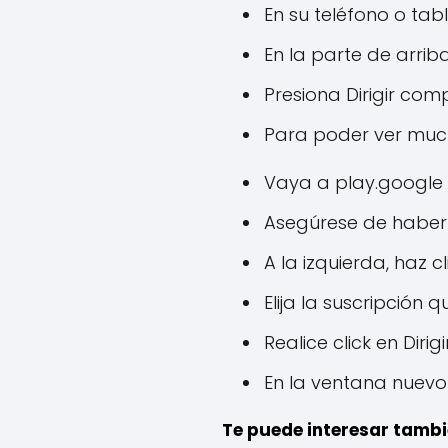
En su teléfono o tab
En la parte de arrib
Presiona Dirigir com
Para poder ver much
Vaya a play.google 
Asegúrese de haber 
A la izquierda, haz c
Elija la suscripción 
Realice click en Dirigir
En la ventana nuevo 
Te puede interesar tambi