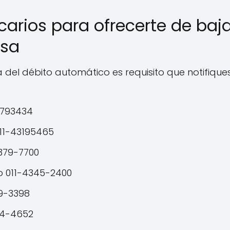
arios para ofrecerte de baja
isa
a del débito automático es requisito que notifiqu
3793434
11-43195465
379-7700
o 011-4345-2400
9-3398
44-4652