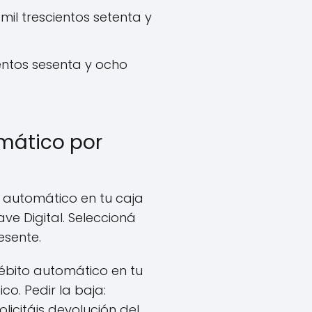
il trescientos setenta y
cientos sesenta y ocho
mático por
to automático en tu caja
ve Digital. Seleccioná
esente.
débito automático en tu
o. Pedir la baja:
icitáis devolución del