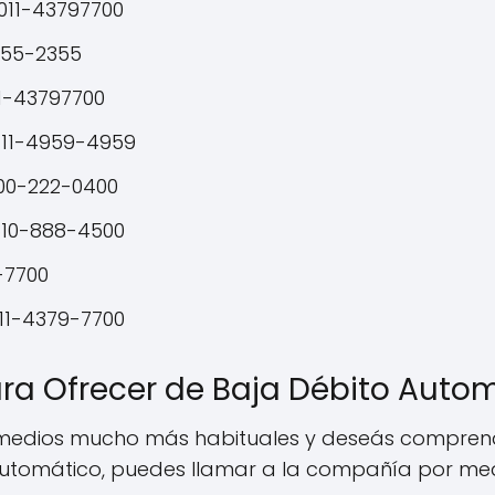
011-43797700
555-2355
1-43797700
-11-4959-4959
00-222-0400
810-888-4500
-7700
11-4379-7700
ara Ofrecer de Baja Débito Auto
or medios mucho más habituales y deseás comprend
automático, puedes llamar a la compañía por me