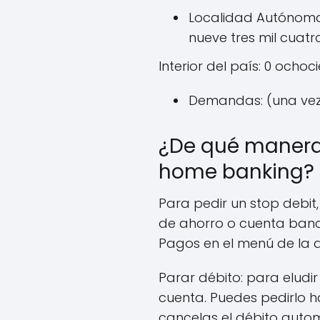
Localidad Autónoma 
nueve tres mil cuatr
Interior del país: 0 ochoc
Demandas: (una vez)
¿De qué manera 
home banking?
Para pedir un stop debit,
de ahorro o cuenta banca
Pagos en el menú de la 
Parar débito: para eludi
cuenta. Puedes pedirlo h
cancelas el débito autom