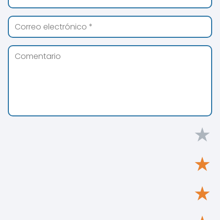
★
★
★