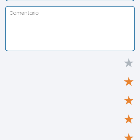
★
★
★
★
★