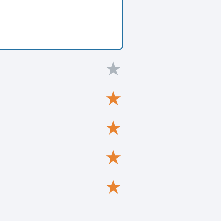
★
★
★
★
★