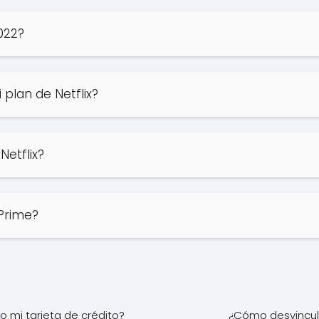
022?
plan de Netflix?
etflix?
 Prime?
 mi tarjeta de crédito?
¿Cómo desvincula