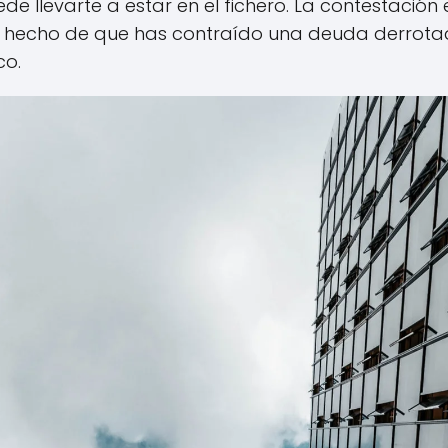
e llevarte a estar en el fichero. La contestación 
l hecho de que has contraído una deuda derrota
co.