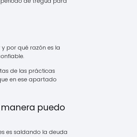
n periodo de tregua para
 y por qué razón es la
onfiable.
tas de las prácticas
s que en ese apartado
ué manera puedo
es es saldando la deuda