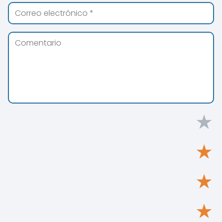
★
★
★
★