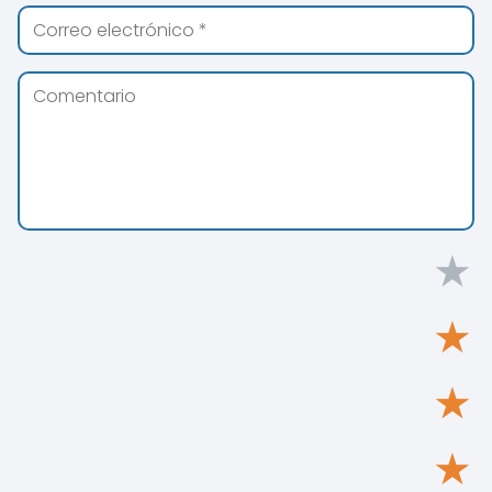
★
★
★
★