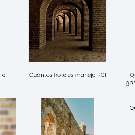
Cuántos hoteles maneja RCI
 el
Q
l
gas
Q