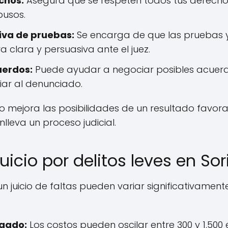
chos:
Asegura que se respeten todos tus derechos
busos.
iva de pruebas:
Se encarga de que las pruebas y 
 clara y persuasiva ante el juez.
uerdos:
Puede ayudar a negociar posibles acuerd
ar al denunciado.
lo mejora las posibilidades de un resultado favor
nlleva un proceso judicial.
uicio por delitos leves en Sor
n juicio de faltas pueden variar significativament
ogado:
Los costos pueden oscilar entre 300 y 1,500