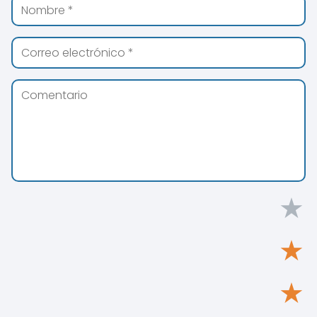
★
★
★