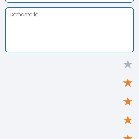
★
★
★
★
★