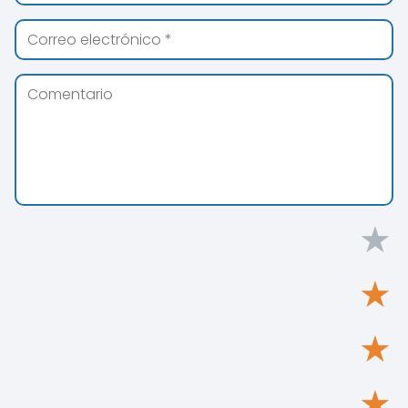
★
★
★
★