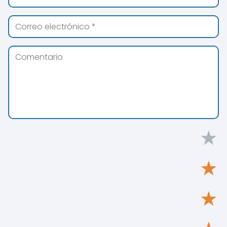
★
★
★