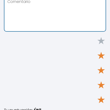
★
★
★
★
★