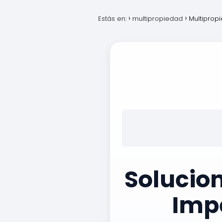
Estás en:
multipropiedad
Multiprop
Solucio
Impe