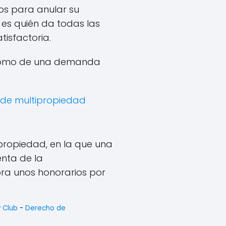
os para anular su
es quién da todas las
isfactoria.
b como de una demanda
 de multipropiedad
propiedad, en la que una
nta de la
bra unos honorarios por
y Club
-
Derecho de