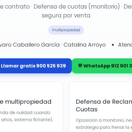
e contrato · Defensa de cuotas (monitorio) · De
segura por venta
multipropiedad
lvaro Caballero García · Catalina Arroyo
Aten
 Llamar gratis 900 525 939
💬 WhatsApp 912 901 3
de multipropiedad
Defensa de Recla
Cuotas
anda de nulidad cuando
 años, sistema flotante).
Oposición a monitorio, n
estrategia para frenar la 