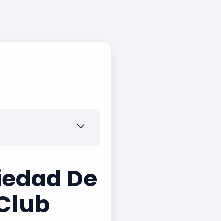
iedad De
 Club