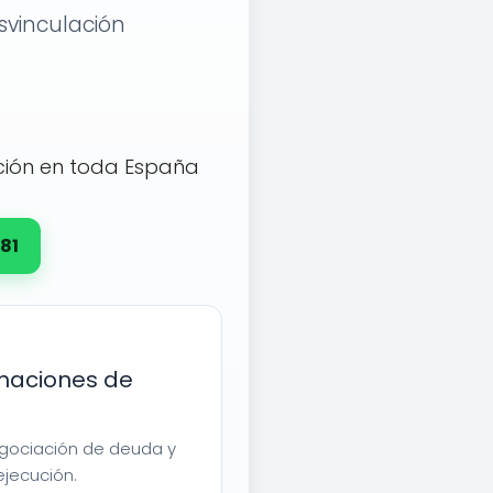
svinculación
ción en toda España
81
maciones de
egociación de deuda y
ejecución.