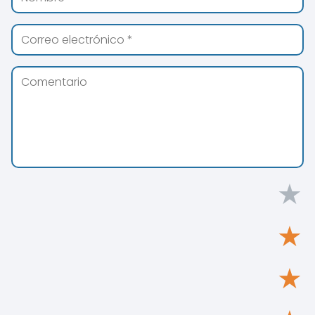
★
★
★