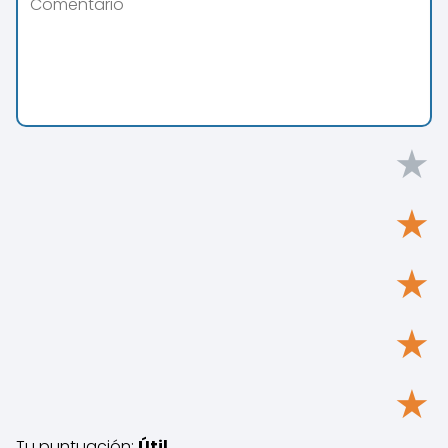
★
★
★
★
★
Tu puntuación:
Útil