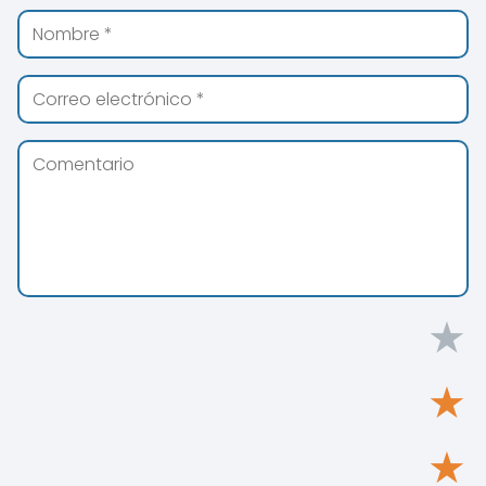
★
★
★