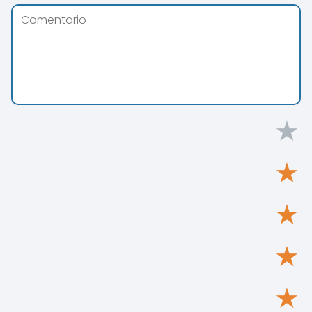
★
★
★
★
★