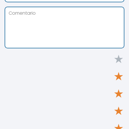
★
★
★
★
★