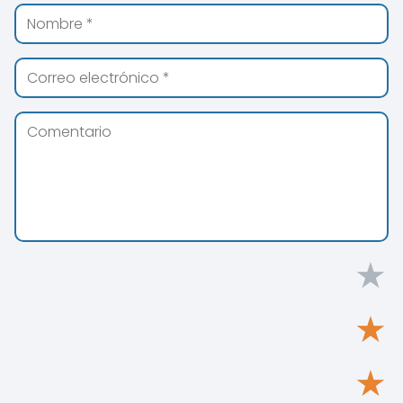
★
★
★