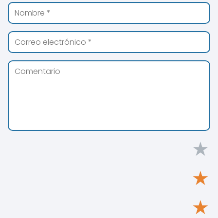
★
★
★