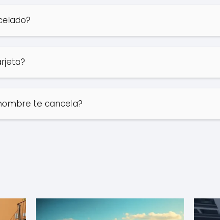
ncelado?
rjeta?
hombre te cancela?