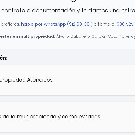
u contrato o documentación y te damos una estrat
 prefieres,
habla por WhatsApp (912 901 381)
o llama al
900 525
rtos en multipropiedad:
Álvaro Caballero García · Catalina Arr
én:
ipropiedad Atendidos
 de la multipropiedad y cómo evitarlas