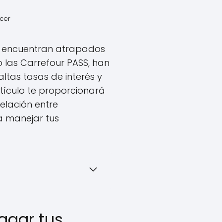
ocer
e encuentran atrapados
o las Carrefour PASS, han
tas tasas de interés y
tículo te proporcionará
elación entre
ra manejar tus
agar tus