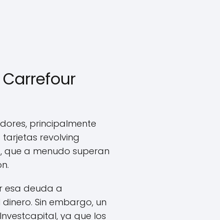
 Carrefour
ores, principalmente
tarjetas revolving
rés, que a menudo superan
ón.
r esa deuda a
l dinero. Sin embargo, un
nvestcapital, ya que los