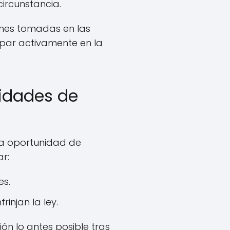
ircunstancia.
ones tomadas en las
cipar activamente en la
idades de
la oportunidad de
r:
es.
injan la ley.
ón lo antes posible tras