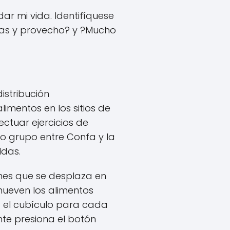
ar mi vida. Identifíquese
amas y provecho? y ?Mucho
istribución
limentos en los sitios de
ectuar ejercicios de
jo grupo entre Confa y la
ldas.
nes que se desplaza en
mueven los alimentos
a el cubículo para cada
nte presiona el botón