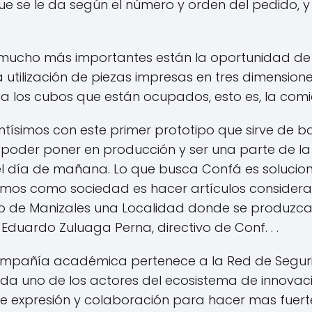
 que se le da según el número y orden del pedido,
s mucho más importantes están la oportunidad de
a utilización de piezas impresas en tres dimension
 los cubos que están ocupados, esto es, la comid
tísimos con este primer prototipo que sirve de b
oder poner en producción y ser una parte de la o
 el día de mañana. Lo que busca Confá es solucion
uramos como sociedad es hacer artículos conside
bo de Manizales una Localidad donde se produzca
Eduardo Zuluaga Perna, directivo de Conf. . .
 compañía académica pertenece a la Red de Seg
da uno de los actores del ecosistema de innova
 expresión y colaboración para hacer mas fuerte