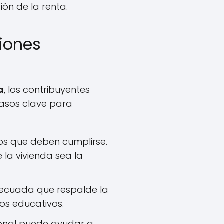
ión de la renta.
iones
a
, los contribuyentes
pasos clave para
os que deben cumplirse.
 la vivienda sea la
decuada que respalde la
os educativos.
ional puede ayudar a