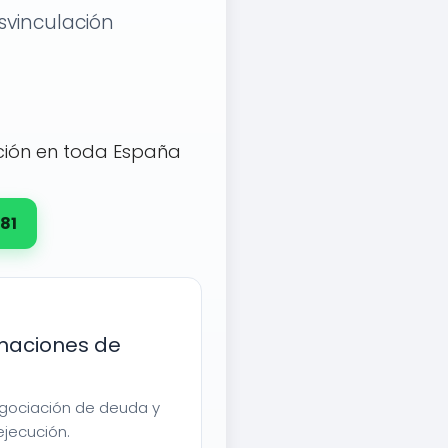
svinculación
ción en toda España
81
maciones de
egociación de deuda y
ejecución.