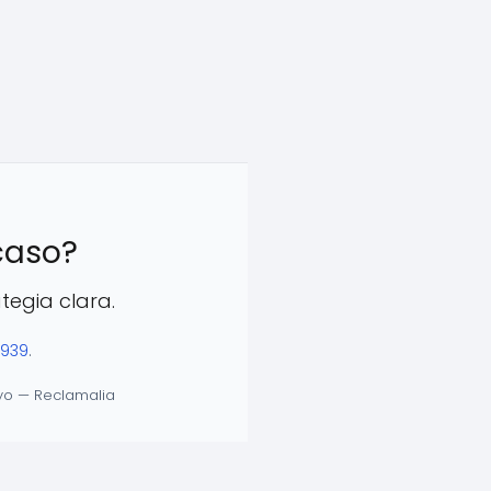
 caso?
egia clara.
 939
.
oyo — Reclamalia