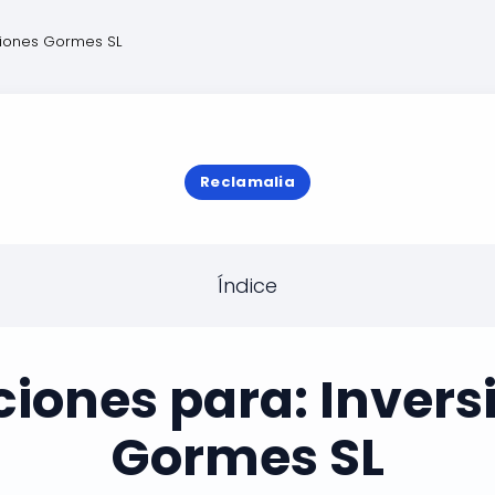
siones Gormes SL
Reclamalia
Índice
ciones para: Invers
Gormes SL