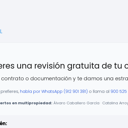
L
res una revisión gratuita de tu
u contrato o documentación y te damos una estrat
 prefieres,
habla por WhatsApp (912 901 381)
o llama al
900 525
rtos en multipropiedad:
Álvaro Caballero García · Catalina Arr
én: