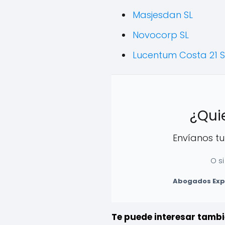
Masjesdan SL
Novocorp SL
Lucentum Costa 21 S
¿Quie
Envíanos t
O si
Abogados Expe
Te puede interesar tambi