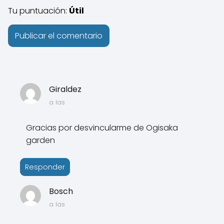
Tu puntuación:
Útil
Giraldez
a las
Gracias por desvincularme de Ogisaka
garden
Responder
Bosch
a las