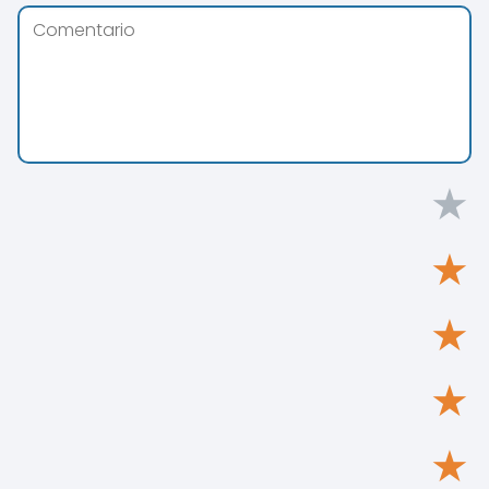
★
★
★
★
★