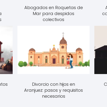
Abogados en Roquetas de
a
Mar para despidos
co
s
colectivos
atos
Divorcio con hijos en
C
e
Aranjuez: pasos y requisitos
necesarios