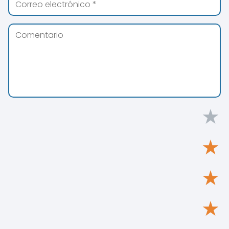
★
★
★
★