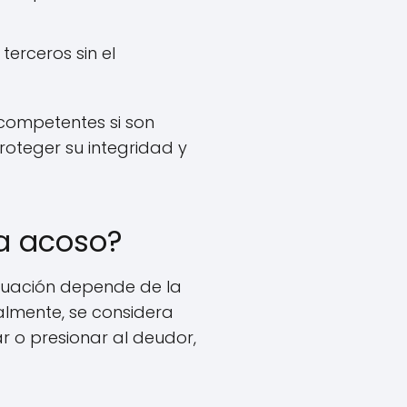
erceros sin el
 competentes si son
oteger su integridad y
ra acoso?
luación depende de la
almente, se considera
ar o presionar al deudor,