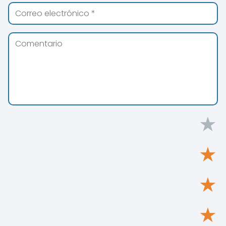
★
★
★
★