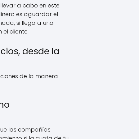
llevar a cabo en este
inero es aguardar el
nada, si llega a una
el cliente.
cios, desde la
pciones de la manera
 no
 que las compañías
mienzo si la cuota de tu