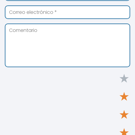
★
★
★
★